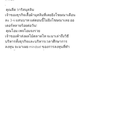
.

 คุณลีด วาริสมุสลิม

เจ้าของธุรกิจเสื้อผ้ามุสลิมที่เคยยิงโฆษณาเดือน
ละ 3-4 แสนบาท แต่ตอนนี้ไม่ยิงโฆษณาเลย ออ
เดอร์หลายร้อยต่อวัน!

 คุณโอม เพจโอมจงรวย

เจ้าของค้าส่งผลไม้ตลาดไท จะมาเล่าถึงวิธี
บริหารทั้งธุรกิจและบริหารเวลาศึกษาการ
ลงทุน จะมาเผย mindset ของการลงทุนที่ทำ
พอร์ตโตกว่า 400% จากปีที่แล้ว 

.

 คุณปอม 3LAND

ศิลปินผู้ขายผลงานศิลปะบนตลาดใหม่ ที่ไม่
จำเป็นต้องรอ Gallery เปิด โดยผู้ประมูลต้องจ่าย
เป็นสกุลเงินดิจิทัลเท่านั้น มันดีอย่างไรตลาดนี้ 
และรับเงินเป็นเหรียญ ETH ดีกว่าบาท(THB)ยัง
ไง?

.

 คุณตุ๊ TU!!

ศิลปินที่ขายผลงานบนตลาด NFTs ด้วยเหมือน
กัน สร้างงานอย่างไรให้ประมูลได้ 
