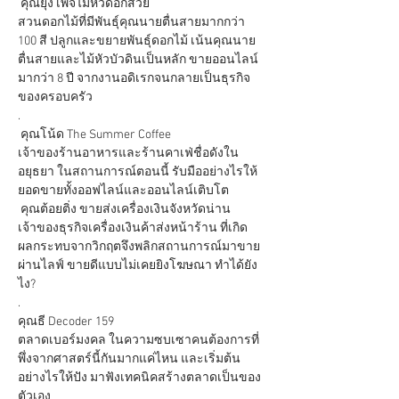
 คุณยุ่ง เพจไม้หัวดอกสวย 

สวนดอกไม้ที่มีพันธุ์คุณนายตื่นสายมากกว่า 
100 สี ปลูกและขยายพันธุ์ดอกไม้ เน้นคุณนาย
ตื่นสายและไม้หัวบัวดินเป็นหลัก ขายออนไลน์
มากว่า 8 ปี จากงานอดิเรกจนกลายเป็นธุรกิจ
ของครอบครัว

.

 คุณโน้ด The Summer Coffee

เจ้าของร้านอาหารและร้านคาเฟ่ชื่อดังใน
อยุธยา ในสถานการณ์ตอนนี้ รับมืออย่างไรให้
ยอดขายทั้งออฟไลน์และออนไลน์เติบโต

 คุณต้อยติ่ง ขายส่งเครื่องเงินจังหวัดน่าน

เจ้าของธุรกิจเครื่องเงินค้าส่งหน้าร้าน ที่เกิด
ผลกระทบจากวิกฤตจึงพลิกสถานการณ์มาขาย
ผ่านไลฟ์ ขายดีแบบไม่เคยยิงโฆษณา ทำได้ยัง
ไง?

.

คุณธี Decoder 159 

ตลาดเบอร์มงคล ในความซบเซาคนต้องการที่
พึ่งจากศาสตร์นี้กันมากแค่ไหน และเริ่มต้น
อย่างไรให้ปัง มาฟังเทคนิคสร้างตลาดเป็นของ
ตัวเอง
